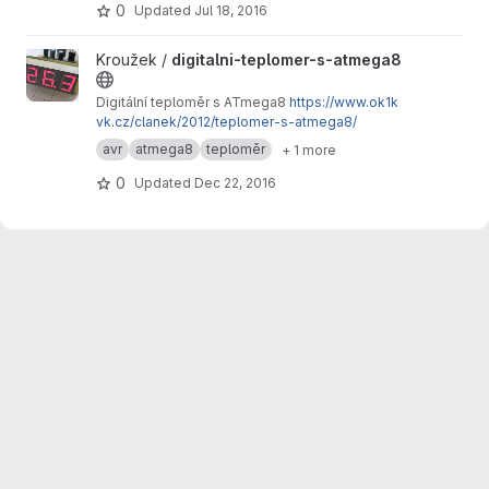
0
Updated
Jul 18, 2016
View digitalni-teplomer-s-atmega8 project
Kroužek /
digitalni-teplomer-s-atmega8
Digitální teploměr s ATmega8
https://www.ok1k
vk.cz/clanek/2012/teplomer-s-atmega8/
avr
atmega8
teploměr
+ 1 more
0
Updated
Dec 22, 2016