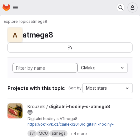
Homepage
Skip to main content
M
Explore
Topics
atmega8
atmega8
A
CMake
Projects with this topic
Most stars
Sort by:
View digitalni-hodiny-s-atmega8 project
Kroužek /
digitalni-hodiny-s-atmega8
Digitální hodiny s ATmega8
https://ok1kvk.cz/clanek/2010/digitalni-hodiny-
s-atmega8/
avr
MCU
atmega
+ 4 more