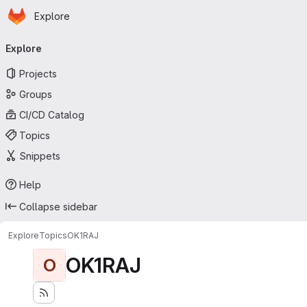
Homepage
Skip to main content
Explore
Primary navigation
Explore
Projects
Groups
CI/CD Catalog
Topics
Snippets
Help
Collapse sidebar
Explore
Topics
OK1RAJ
OK1RAJ
O