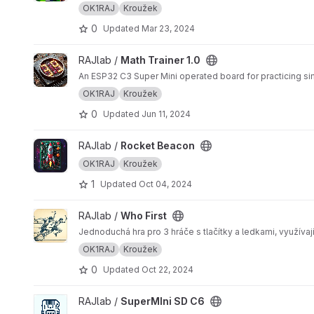
OK1RAJ
Kroužek
0
Updated
Mar 23, 2024
View Math Trainer 1.0 project
RAJlab /
Math Trainer 1.0
An ESP32 C3 Super Mini operated board for practicing sim
OK1RAJ
Kroužek
0
Updated
Jun 11, 2024
View Rocket Beacon project
RAJlab /
Rocket Beacon
OK1RAJ
Kroužek
1
Updated
Oct 04, 2024
View Who First project
RAJlab /
Who First
Jednoduchá hra pro 3 hráče s tlačítky a ledkami, využívaj
OK1RAJ
Kroužek
0
Updated
Oct 22, 2024
View SuperMIni SD C6 project
RAJlab /
SuperMIni SD C6