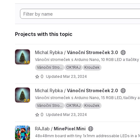
Projects with this topic
View Vánoční Stromeček 3.0 project
Michal Rybka /
Vánoční Stromeček 3.0
Vánoční stromeček s Arduino Nano, 10 RGB LED a tlačítky
Vánoční Stro...
OK1RAJ
Kroužek
0
Updated
Mar 23, 2024
View Vánoční Stromeček 2.0 project
Michal Rybka /
Vánoční Stromeček 2.0
Vánoční stromeček s Arduino Nano, 15 RGB LED, tlačítky 
Vánoční Stro...
OK1RAJ
Kroužek
0
Updated
Mar 23, 2024
View MinePixel Mini project
RAJlab /
MinePixel Mini
48x48mm board with tiny 1x1mm addressable LEDs in a 16